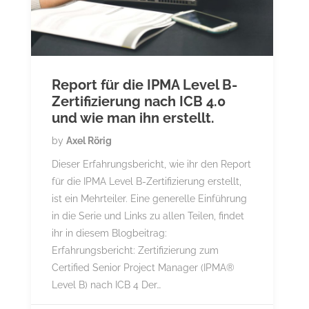
Report für die IPMA Level B-
Zertifizierung nach ICB 4.0
und wie man ihn erstellt.
by
Axel Rörig
Dieser Erfahrungsbericht, wie ihr den Report
für die IPMA Level B-Zertifizierung erstellt,
ist ein Mehrteiler. Eine generelle Einführung
in die Serie und Links zu allen Teilen, findet
ihr in diesem Blogbeitrag:
Erfahrungsbericht: Zertifizierung zum
Certified Senior Project Manager (IPMA®
Level B) nach ICB 4 Der…