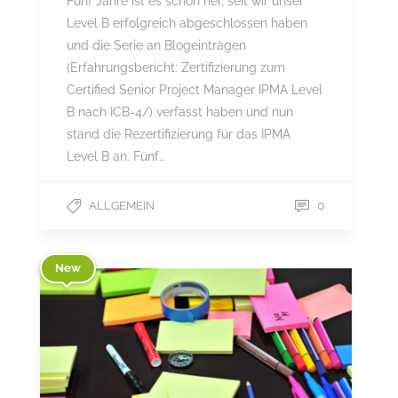
Fünf Jahre ist es schon her, seit wir unser
Level B erfolgreich abgeschlossen haben
und die Serie an Blogeinträgen
(Erfahrungsbericht: Zertifizierung zum
Certified Senior Project Manager IPMA Level
B nach ICB-4/) verfasst haben und nun
stand die Rezertifizierung für das IPMA
Level B an. Fünf…
0
ALLGEMEIN
New